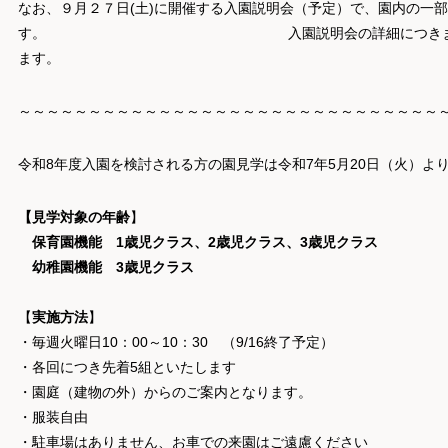
なお、９月２７日(土)に開催する入園説明会（予定）で、園内の一
す。 入園説明会の詳細につきましては、
ます。
～～～～～～～～～～～～～～～～～～～～～～～～～～～～～～
令和8年度入園を検討される方の園見学は令和7年5月20日（火）よ
【見学対象の年齢
】
保育園機能 1歳児クラス、2歳児クラス、3歳児クラス
幼稚園機能 3歳児クラス
【
実施方法
】
・毎週火曜日10：00～10：30 （9/16終了予定）
・各回につき先着5組といたします
・園庭（建物の外）からのご案内となります。
・服装自由
・駐車場はありません、お車での来園はご遠慮ください